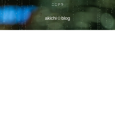
ここナラ
akichi☆blog