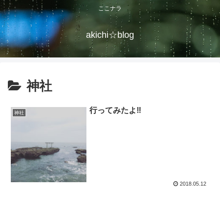
ここナラ
akichi☆blog
神社
行ってみたよ‼
神社
2018.05.12