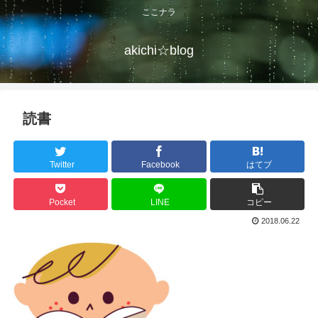
ここナラ
akichi☆blog
読書
Twitter
Facebook
はてブ
Pocket
LINE
コピー
2018.06.22