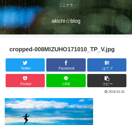
ここナラ
akichi☆blog
cropped-008MIZUHO171010_TP_V.jpg
Twitter
Facebook
はてブ
Pocket
LINE
コピー
2018.03.20